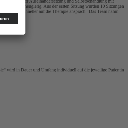
m Jahr intensiver Auseinandersetzung und Selbstbehandlung mit
und ich wurde neugierig. Aus der ersten Sitzung wurden 10 Sitzungen
 mein Körper schneller auf die Therapie ansprach. Das Team nahm
e“ wird in Dauer und Umfang individuell auf die jeweilige Patientin