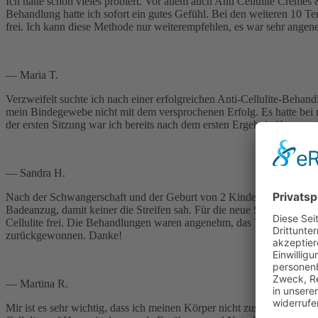
Ich hatte schon vieles probiert. Vor allem auch Anti Cellulite Cremes
Behandlung hatte ich sofort ein gutes Gefühl. Bei den weiteren 10 T
frei. Ich kann diese Methode nur weiterempfehlen, es war sehr ange
— Maria T.
Verzweifelt suchte ich nach einer erfolgreichen Anti-Cellulite-Beh
mein Bindegewebe nicht mit dem versprochenen Erfolg. Es hatte bei 
der ersten Sitzung war ich bereits nach dem ersten Ergebnis überzeug
— Sandra H.
Nach der Schwangerschaft und der Geburt von 2 Kindern war ich mit
Badeanzug, damit keiner die Streifen sah. Für die neue Saison habe 
Cellulite frei. Die Behandlungen waren angenehm, das Team war mit 
zurückgewonnen. Danke!
— Martina R.
Mir ist es sehr wichtig, dass ich meinen Körper nicht zusätzlich mit 