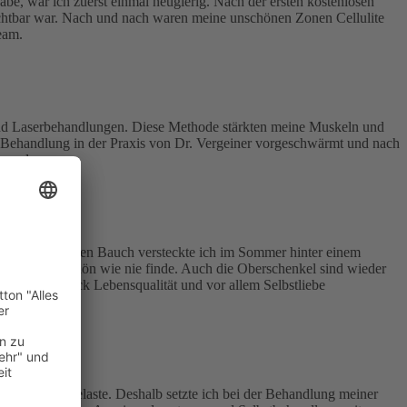
abe, war ich zuerst einmal neugierig. Nach der ersten kostenlosen
 sichtbar war. Nach und nach waren meine unschönen Zonen Cellulite
eam.
 und Laserbehandlungen. Diese Methode stärkten meine Muskeln und
e Behandlung in der Praxis von Dr. Vergeiner vorgeschwärmt und nach
 werden.
n. Vor allem den Bauch versteckte ich im Sommer hinter einem
h wieder so schön wie nie finde. Auch die Oberschenkel sind wieder
ung ein Stück Lebensqualität und vor allem Selbstliebe
thalten sind belaste. Deshalb setzte ich bei der Behandlung meiner