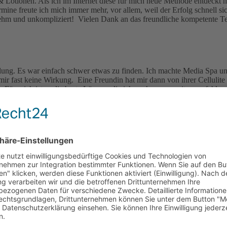
 & Lotionen. Als ich im Internet diese für mich neue Methode entdeckt h
ermine freute ich mich immer mehr, vor allem, weil der Erfolg schnell
nehm und unkompliziert! Vielen Dank an das freundliche kompetente T
andlung. Es war einfach schwer etwas zu finden. Ich machte Media Spa
mir fast keine Wirkung. Eine Freundin hat mir dann von ihrer Cellulit
t. Für mich ist es die beste Lösung, die ich auch gerne weiterempfehlen
 meiner Cellulite an den Oberschenkeln und am Bauch sehr unzufriede
ich nun endlich einen neuen Bikini kaufen können, da ich meinen Bauc
der Terminvergabe sehr zuvorkommend und ich habe mit dieser Behandl
künstlichen Inhaltsstoffen, wie sie in Cremen, Duschbad und Lotionen en