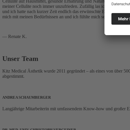
Cellulite auf Hausmittel, gesunde Ernährung und Naturkosmetik. Dies
meiner Cellulite noch immer unzufrieden. Zufällig las ich in einem 
und ich hatte nach kurzer Zeit endlich das erwünschte Ergebnis. M
mich mit meinen Bedürfnissen an und ich fühlte mich sehr wohl.
— Renate K.
Unser Team
Kitz Medical Ästhetik wurde 2011 gegründet – als eines von über 500
abgestimmt.
ANDREA SCHAUMBERGER
Langjährige Mitarbeiterin mit umfassendem Know-how und großer Er
DR. MED. UNIV. CHRISTOPH VERGEINER