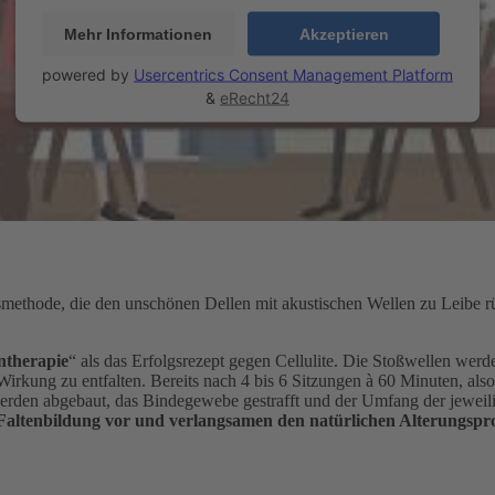
Mehr Informationen
Akzeptieren
powered by
Usercentrics Consent Management Platform
&
eRecht24
smethode, die den unschönen Dellen mit akustischen Wellen zu Leibe r
ntherapie
“ als das Erfolgsrezept gegen Cellulite. Die Stoßwellen werd
Wirkung zu entfalten. Bereits nach 4 bis 6 Sitzungen à 60 Minuten, als
s werden abgebaut, das Bindegewebe gestrafft und der Umfang der jewe
Faltenbildung vor und verlangsamen den natürlichen Alterungsproz