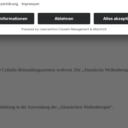
e brachten aber nur bedingt Erfolg und ich fühlte mich nach über eine
Flyer von der kostenlosen Schnupperstunde mit der Stosswellentherapie 
eine Bemühungen im Jahr zuvor waren auch nicht komplett umsonst, da
 Cellulite-Behandlungszentren weltweit. Die „Akustische Wellentherapi
fahrung in der Anwendung der „Akustischen Wellentherapie“.